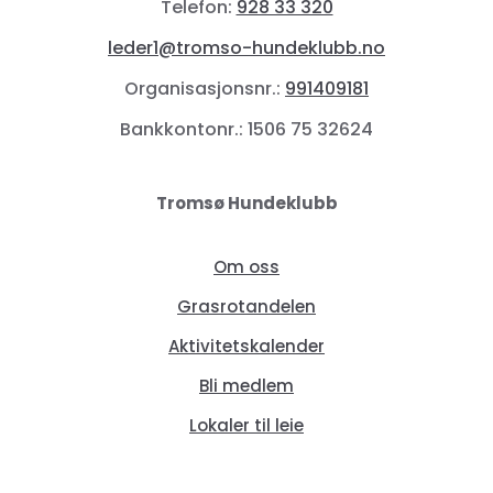
Telefon:
928 33 320
leder1@tromso-hundeklubb.no
Organisasjonsnr.:
991409181
Bankkontonr.: 1506 75 32624
Tromsø Hundeklubb
Om oss
Grasrotandelen
Aktivitetskalender
Bli medlem
Lokaler til leie