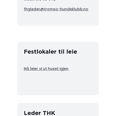
fhgleder@tromso-hundeklubb.no
Festlokaler til leie
Nå leier vi ut huset igjen
.
Leder THK