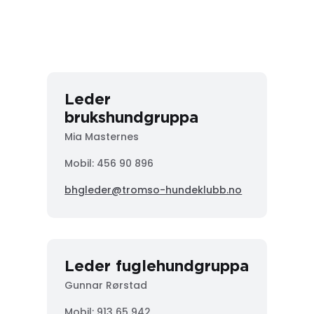
Leder
brukshundgruppa
Mia Masternes
Mobil: 456 90 896
bhgleder@tromso-hundeklubb.no
Leder fuglehundgruppa
Gunnar Rørstad
Mobil:
913 65 942