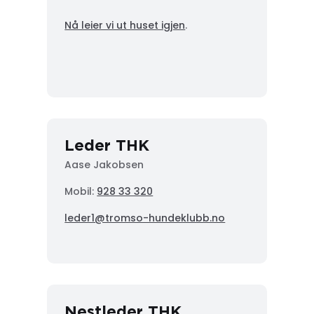
Nå leier vi ut huset igjen
.
Leder THK
Aase Jakobsen
Mobil:
928 33 320
leder1@tromso-hundeklubb.no
Nestleder THK