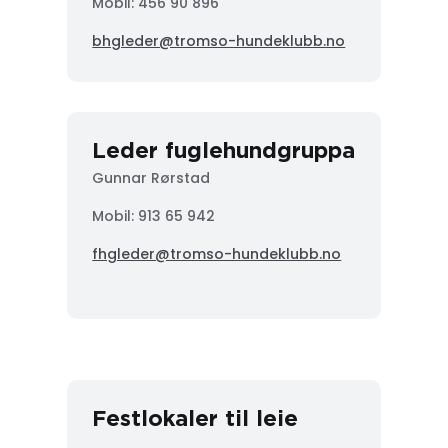
Mobil: 456 90 896
bhgleder@tromso-hundeklubb.no
Leder fuglehundgruppa
Gunnar Rørstad
Mobil:
913 65 942
fhgleder@tromso-hundeklubb.no
Festlokaler til leie