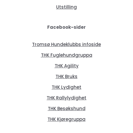
Utstilling
Facebook-sider
Tromsø Hundeklubbs infoside
THK Fuglehundgruppa
THK Agility
THK Bruks
THK Lydighet
THK Rallylydighet
THK Besøkshund
THK Kjøregruppa