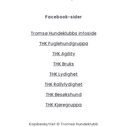
Facebook-sider
Tromsø Hundeklubbs infoside
THK Fuglehundgruppa
THK Agility
THK Bruks
THK Lydighet
THK Rallylydighet
THK Besøkshund
THK Kjøregruppa
Kopibeskyttet © Tromsø Hundeklubb