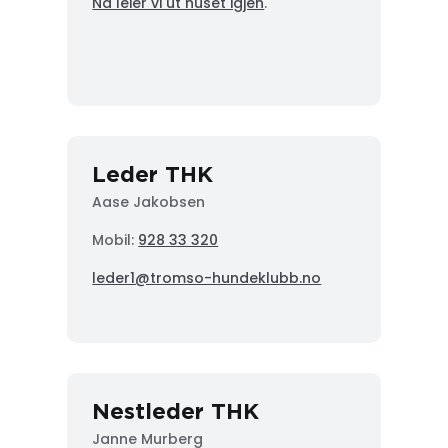
Nå leier vi ut huset igjen
.
Leder THK
Aase Jakobsen
Mobil:
928 33 320
leder1@tromso-hundeklubb.no
Nestleder THK
Janne Murberg