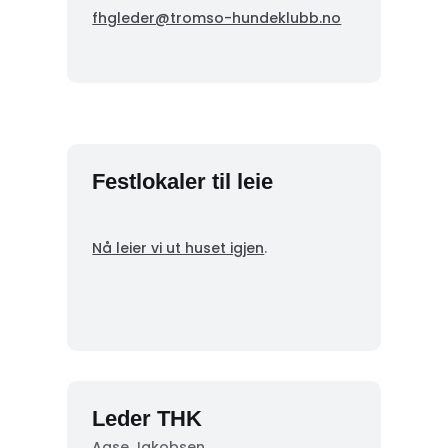
fhgleder@tromso-hundeklubb.no
Festlokaler til leie
Nå leier vi ut huset igjen
.
Leder THK
Aase Jakobsen