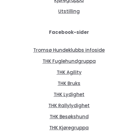
Kjøregruppa
Utstilling
Facebook-sider
Tromsø Hundeklubbs infoside
THK Fuglehundgruppa
THK Agility
THK Bruks
THK Lydighet
THK Rallylydighet
THK Besøkshund
THK Kjøregruppa