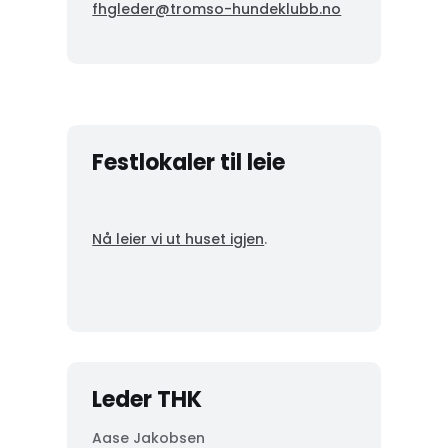
fhgleder@tromso-hundeklubb.no
Festlokaler til leie
Nå leier vi ut huset igjen
.
Leder THK
Aase Jakobsen