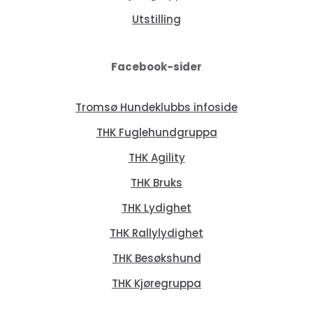
Utstilling
Facebook-sider
Tromsø Hundeklubbs infoside
THK Fuglehundgruppa
THK Agility
THK Bruks
THK Lydighet
THK Rallylydighet
THK Besøkshund
THK Kjøregruppa