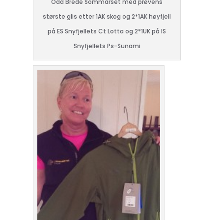
Odd Brede Sommarset med prøvens
største glis etter 1AK skog og 2*1AK høyfjell
på ES Snyfjellets Ct Lotta og 2*1UK på IS
Snyfjellets Ps-Sunami