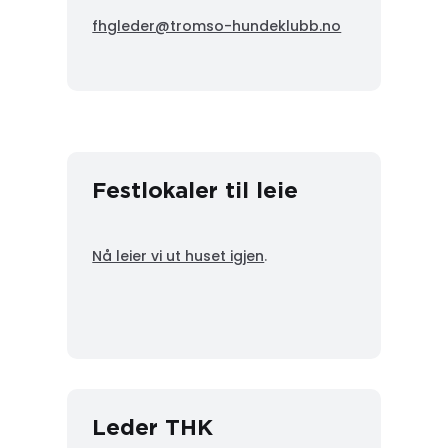
fhgleder@tromso-hundeklubb.no
Festlokaler til leie
Nå leier vi ut huset igjen
.
Leder THK