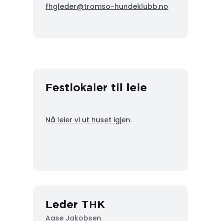
fhgleder@tromso-hundeklubb.no
Festlokaler til leie
Nå leier vi ut huset igjen
.
Leder THK
Aase Jakobsen