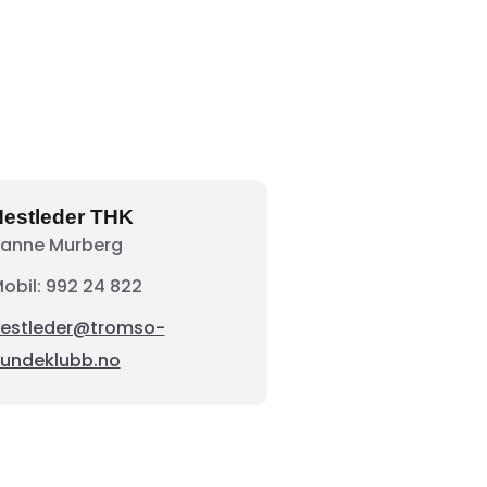
estleder THK
anne Murberg
obil: 992 24 822
estleder@tromso-
undeklubb.no