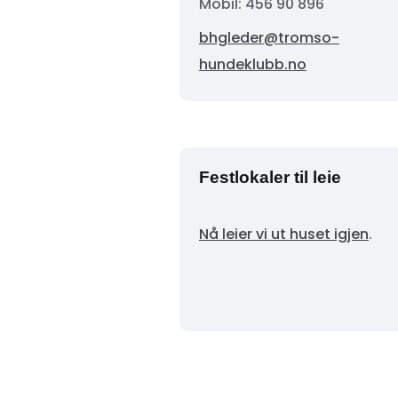
Mobil: 456 90 896
bhgleder@tromso-
hundeklubb.no
Festlokaler til leie
Nå leier vi ut huset igjen
.