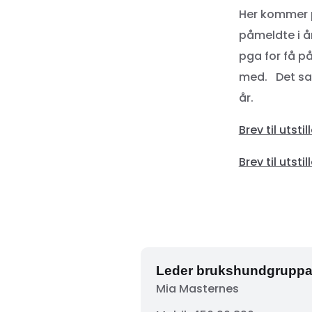
Her kommer p
påmeldte i år
pga for få på
med. Det sam
år.
Brev til utst
Brev til utst
Leder brukshundgrupp
Mia Masternes