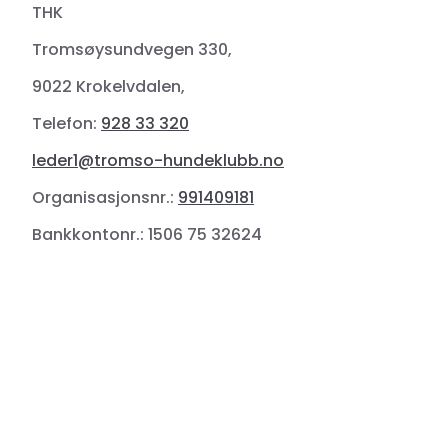
THK
Tromsøysundvegen 330,
9022 Krokelvdalen,
Telefon:
928 33 320
leder1@tromso-hundeklubb.no
Organisasjonsnr.:
991409181
Bankkontonr.: 1506 75 32624