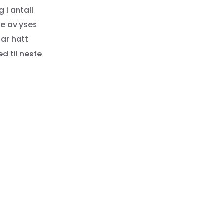
 i antall
te avlyses
har hatt
d til neste