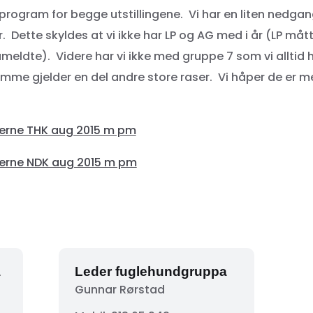
rogram for begge utstillingene. Vi har en liten nedgang
. Dette skyldes at vi ikke har LP og AG med i år (LP måt
meldte). Videre har vi ikke med gruppe 7 som vi alltid 
me gjelder en del andre store raser. Vi håper de er me
illerne THK aug 2015 m pm
illerne NDK aug 2015 m pm
a
Leder fuglehundgruppa
Gunnar Rørstad