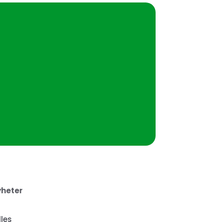
heter
lles