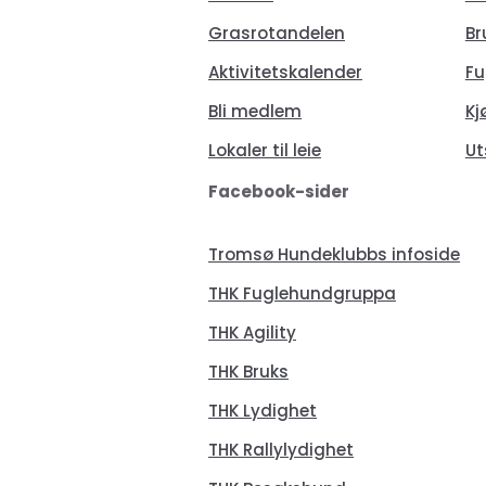
Grasrotandelen
Br
Aktivitetskalender
Fu
Bli medlem
Kj
Lokaler til leie
Ut
Facebook-sider
Tromsø Hundeklubbs infoside
THK Fuglehundgruppa
THK Agility
THK Bruks
THK Lydighet
THK Rallylydighet