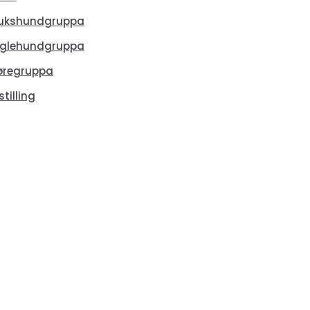
ukshundgruppa
glehundgruppa
øregruppa
stilling