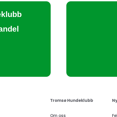
eklubb
tandel
Tromsø Hundeklubb
Ny
Om oss
Fe