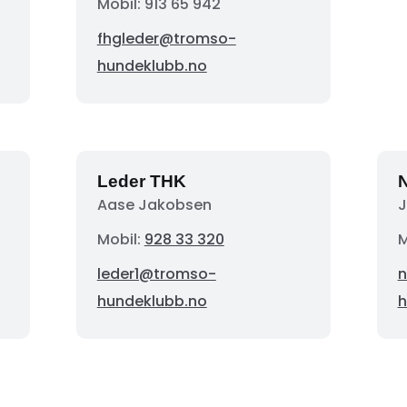
Mobil:
913 65 942
fhgleder@tromso-
hundeklubb.no
Leder THK
N
Aase Jakobsen
J
Mobil:
928 33 320
M
leder1@tromso-
n
hundeklubb.no
h