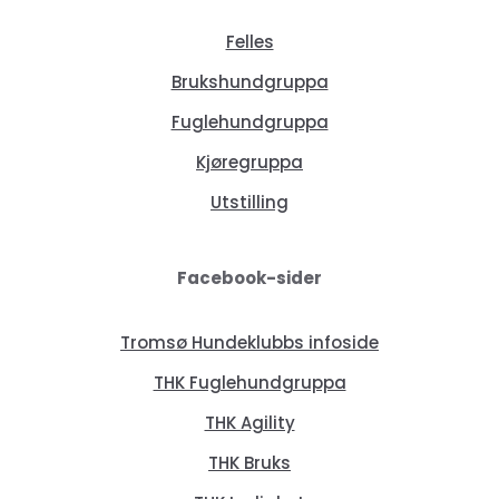
Felles
Brukshundgruppa
Fuglehundgruppa
Kjøregruppa
Utstilling
Facebook-sider
Tromsø Hundeklubbs infoside
THK Fuglehundgruppa
THK Agility
THK Bruks