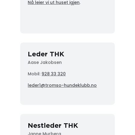
Nå leier vi ut huset igjen
.
Leder THK
Aase Jakobsen
Mobil:
928 33 320
leder1@tromso-hundeklubb.no
Nestleder THK
Janne Murberg