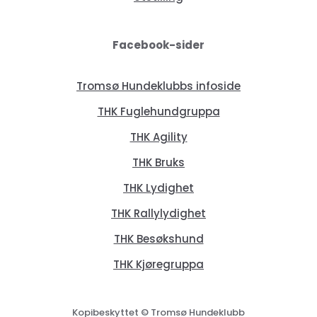
Facebook-sider
Tromsø Hundeklubbs infoside
THK Fuglehundgruppa
THK Agility
THK Bruks
THK Lydighet
THK Rallylydighet
THK Besøkshund
THK Kjøregruppa
Kopibeskyttet © Tromsø Hundeklubb