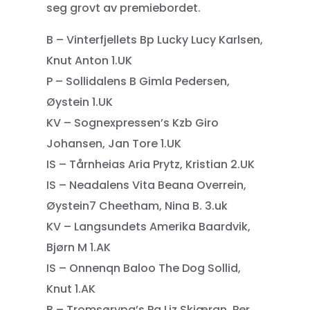
seg grovt av premiebordet.
B – Vinterfjellets Bp Lucky Lucy Karlsen,
Knut Anton 1.UK
P – Sollidalens B Gimla Pedersen,
Øystein 1.UK
KV – Sognexpressen’s Kzb Giro
Johansen, Jan Tore 1.UK
IS – Tårnheias Aria Prytz, Kristian 2.UK
IS – Neadalens Vita Beana Overrein,
Øystein7 Cheetham, Nina B. 3.uk
KV – Langsundets Amerika Baardvik,
Bjørn M 1.AK
IS – Onnenqn Baloo The Dog Sollid,
Knut 1.AK
B – Tromsørypa’s Pa Liz Skjæran, Per