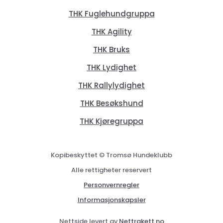
THK Fuglehundgruppa
THK Agility
THK Bruks
THK Lydighet
THK Rallylydighet
THK Besøkshund
THK Kjøregruppa
Kopibeskyttet © Tromsø Hundeklubb
Alle rettigheter reservert
Personvernregler
Informasjonskapsler
Nettside levert av
Nettrakett.no