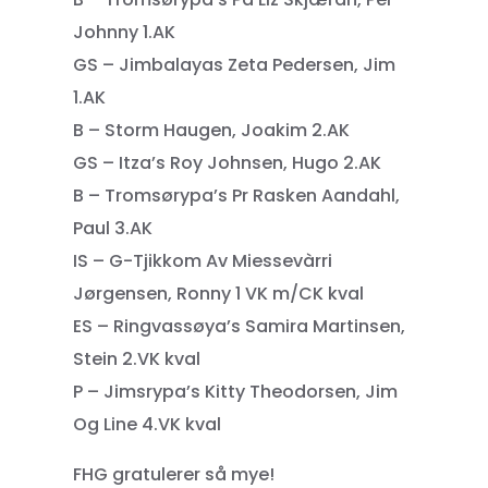
Johnny 1.AK
GS – Jimbalayas Zeta Pedersen, Jim
1.AK
B – Storm Haugen, Joakim 2.AK
GS – Itza’s Roy Johnsen, Hugo 2.AK
B – Tromsørypa’s Pr Rasken Aandahl,
Paul 3.AK
IS – G-Tjikkom Av Miessevàrri
Jørgensen, Ronny 1 VK m/CK kval
ES – Ringvassøya’s Samira Martinsen,
Stein 2.VK kval
P – Jimsrypa’s Kitty Theodorsen, Jim
Og Line 4.VK kval
FHG gratulerer så mye!