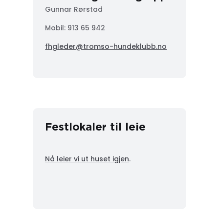
Gunnar Rørstad
Mobil:
913 65 942
fhgleder@tromso-hundeklubb.no
Festlokaler til leie
Nå leier vi ut huset igjen
.