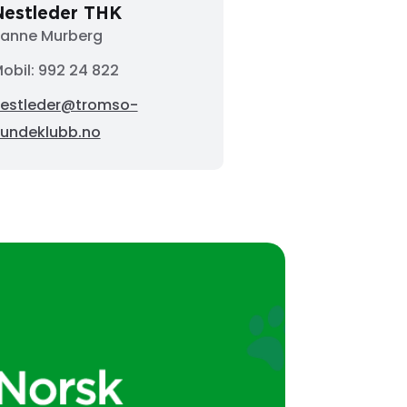
Nestleder THK
anne Murberg
obil: 992 24 822
estleder@tromso-
undeklubb.no