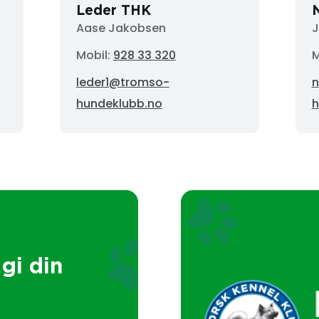
Leder THK
Aase Jakobsen
J
Mobil:
928 33 320
M
leder1@tromso-
n
hundeklubb.no
h
gi din