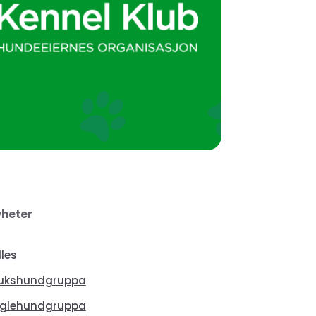
heter
lles
ukshundgruppa
glehundgruppa