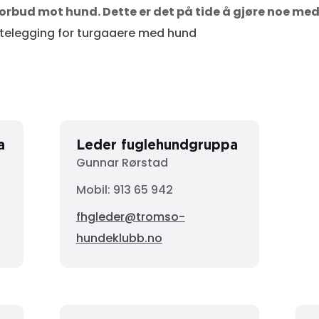
rbud mot hund. Dette er det på tide å gjøre noe med
ettelegging for turgaaere med hund
a
Leder fuglehundgruppa
Gunnar Rørstad
Mobil:
913 65 942
fhgleder@tromso-
hundeklubb.no