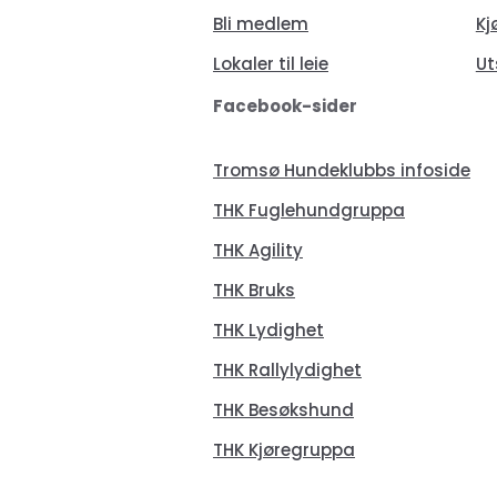
Bli medlem
Kj
Lokaler til leie
Ut
Facebook-sider
Tromsø Hundeklubbs infoside
THK Fuglehundgruppa
THK Agility
THK Bruks
THK Lydighet
THK Rallylydighet
THK Besøkshund
THK Kjøregruppa