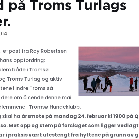
 på Troms Turlags
r.
014
lg. e-post fra Roy Robertsen
 hans oppfordring:
dlem både i Tromsø
g Troms Turlag og aktiv
ttene i Indre Troms så
 dere om å sende denne mail
edlemmene i Tromsø Hundeklubb.
 skal ha
årsmøte på mandag 24. februar kl 1900 på
Q
sø. Møt opp og stem på forslaget som ligger vedlagt.
r i praksis vært utestengt fra hyttene på grunn av 