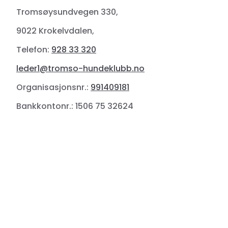
Tromsøysundvegen 330,
9022 Krokelvdalen,
Telefon:
928 33 320
leder1@tromso-hundeklubb.no
Organisasjonsnr.:
991409181
Bankkontonr.: 1506 75 32624