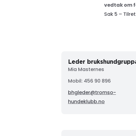
vedtak om fo
Sak 5 – Tilr
Leder brukshundgrupp
Mia Masternes
Mobil: 456 90 896
bhgleder@tromso-
hundeklubb.no