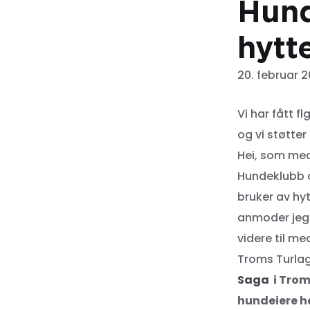
Hund
hytte
20. februar 2
Vi har fått f
og vi støtter
Hei, som me
Hundeklubb o
bruker av hy
anmoder jeg
videre til m
Troms Turlag
Saga
i Trom
hundeiere ha