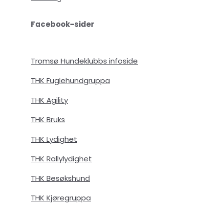
Facebook-sider
Tromsø Hundeklubbs infoside
THK Fuglehundgruppa
THK Agility
THK Bruks
THK Lydighet
THK Rallylydighet
THK Besøkshund
THK Kjøregruppa