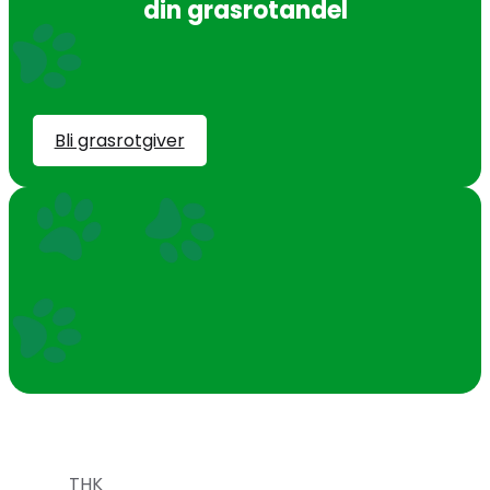
din grasrotandel
Bli grasrotgiver
THK