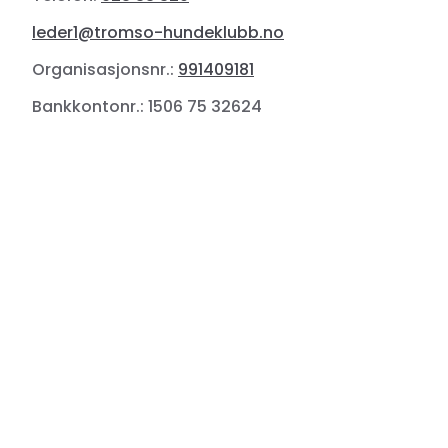
leder1@tromso-hundeklubb.no
Organisasjonsnr.:
991409181
Bankkontonr.: 1506 75 32624