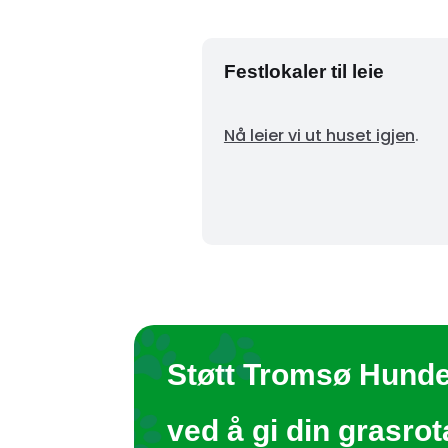
Festlokaler til leie
Nå leier vi ut huset igjen
.
Støtt Tromsø Hund
ved å gi din grasro