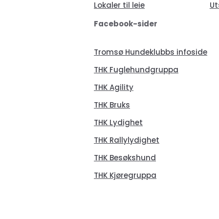
Lokaler til leie
Ut
Facebook-sider
Tromsø Hundeklubbs infoside
THK Fuglehundgruppa
THK Agility
THK Bruks
THK Lydighet
THK Rallylydighet
THK Besøkshund
THK Kjøregruppa