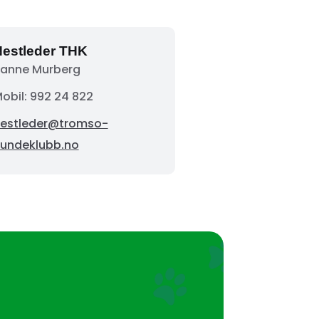
estleder THK
anne Murberg
obil: 992 24 822
estleder@tromso-
undeklubb.no