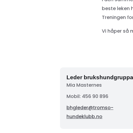
beste leken 
Treningen fo
Vi håper så
Leder brukshundgrupp
Mia Masternes
Mobil: 456 90 896
bhgleder@tromso-
hundeklubb.no