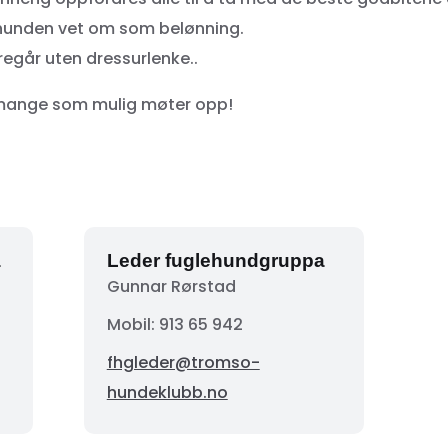
hunden vet om som belønning.
regår uten dressurlenke..
 mange som mulig møter opp!
a
Leder fuglehundgruppa
Gunnar Rørstad
Mobil:
913 65 942
fhgleder@tromso-
hundeklubb.no