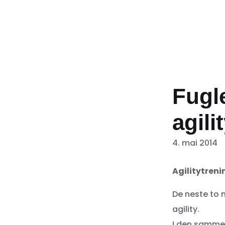
Fugl
agili
4. mai 2014
Agilitytreni
De neste to m
agility.
I den sammen