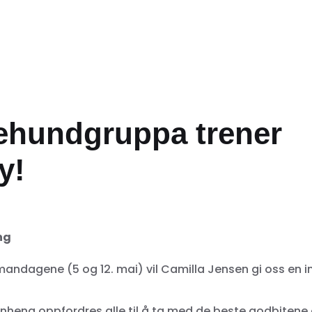
ehundgruppa trener
ty!
ng
andagene (5 og 12. mai) vil Camilla Jensen gi oss en in
heng oppfordres alle til å ta med de beste godbitene 