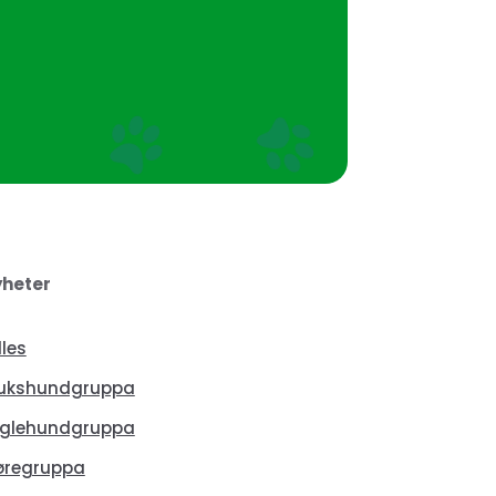
heter
lles
ukshundgruppa
glehundgruppa
øregruppa