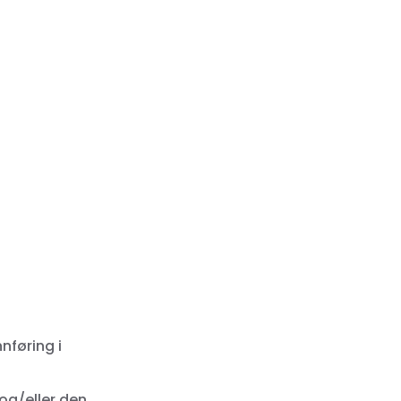
nføring i
og/eller den