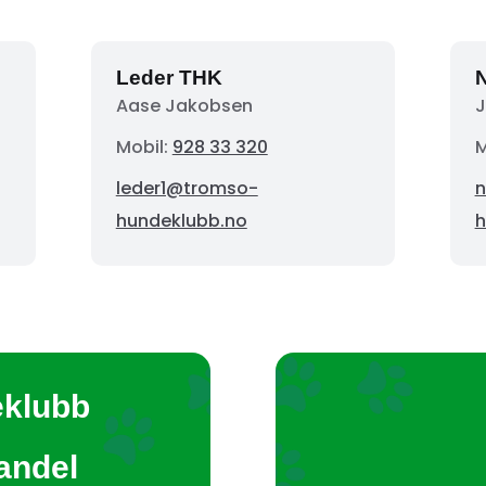
Leder THK
N
Aase Jakobsen
J
Mobil:
928 33 320
M
leder1@tromso-
n
hundeklubb.no
h
eklubb
tandel