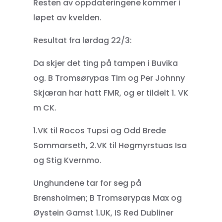
Resten av oppdateringene kommer i
løpet av kvelden.
Resultat fra lørdag 22/3:
Da skjer det ting på tampen i Buvika
og. B Tromsørypas Tim og Per Johnny
Skjæran har hatt FMR, og er tildelt 1. VK
m CK.
1.VK til Rocos Tupsi og Odd Brede
Sommarseth, 2.VK til Høgmyrstuas Isa
og Stig Kvernmo.
Unghundene tar for seg på
Brensholmen; B Tromsørypas Max og
Øystein Gamst 1.UK, IS Red Dubliner