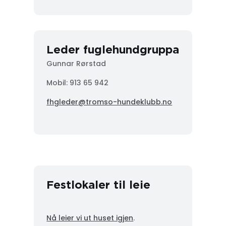
Leder fuglehundgruppa
Gunnar Rørstad
Mobil:
913 65 942
fhgleder@tromso-hundeklubb.no
Festlokaler til leie
Nå leier vi ut huset igjen
.