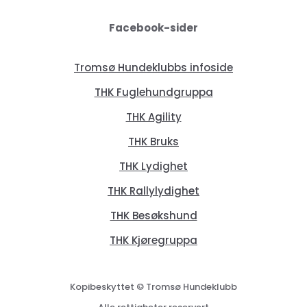
Facebook-sider
Tromsø Hundeklubbs infoside
THK Fuglehundgruppa
THK Agility
THK Bruks
THK Lydighet
THK Rallylydighet
THK Besøkshund
THK Kjøregruppa
Kopibeskyttet © Tromsø Hundeklubb