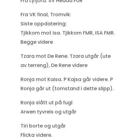
Fra Lyfjord: SV Hedda FUR
Fra VK final, Tromvik:
Siste oppdatering:
Tjikkom mot Isa. Tjikkom FMR, ISA FMR.
Begge videre
Tzara mot De Rene. Tzara utgår (ute
av terreng), De Rene videre
Ronja mot Kaisa. P Kajsa går videre. P
Ronja går ut (tomstand i dette slipp).
Ronja slått ut på fugl
Arwen tyvreis og utgår
Tiri borte og utgår
Flicka videre.