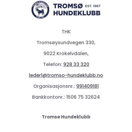
THK
Tromsøysundvegen 330,
9022 Krokelvdalen,
Telefon:
928 33 320
leder1@tromso-hundeklubb.no
Organisasjonsnr.:
991409181
Bankkontonr.: 1506 75 32624
Tromsø Hundeklubb