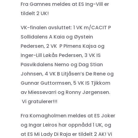
Fra Gamnes meldes at ES Ing-Vill er
tildelt 2 UK!
VK-finalen avsluttet: 1 VK m/CACIT P
Sollidalens A Kaia og Øystein
Pedersen, 2 VK P Pimens Kajsa og
Inger-Lill Løkås Pedersen, 3 VK IS
Pasvikdalens Nemo og Dag Stian
Johnsen, 4 VK B Litjåsen’s De Rene og
Gunnar Guttormsen, 5 VK IS Tjikkom
av Miessevarri og Ronny Jørgensen.
Vi gratulerer!!!
Fra Komagholmen meldes at ES Joker
og Ingar Leiros har oppnådd 1 UK, og
at ES Mi Lady Di Raja er tildelt 2 AK! Vi