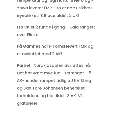
temperatur og fugl i lufta. B Nero og P
Ynwa leverer FMR – ro er noe usikker i
øyeblikket! B Blace tildelt 2 UK!
Fra VK er 2 runde i gang – Kaia rangert
over Flicka.
På Gamnes har P Tomsi levert FMR og
er avsluttet med 2 AK!
Partiet i Nordkjosdalen avsluttes nå.
Det har vært mye fugl i terrenget – 5
AK-hunder rampet tidlig ut! KV Sting
og Jan Tore Johansen behersket
forholdene og ble tildelt 3 AK. Vi
gratulerer!