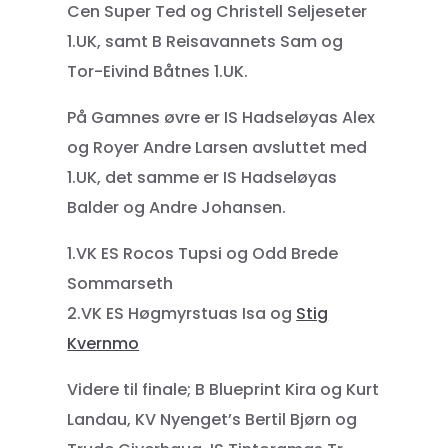
Cen Super Ted og Christell Seljeseter
1.UK, samt B Reisavannets Sam og
Tor-Eivind Båtnes 1.UK.
På Gamnes øvre er IS Hadseløyas Alex
og Royer Andre Larsen avsluttet med
1.UK, det samme er IS Hadseløyas
Balder og Andre Johansen.
1.VK ES Rocos Tupsi og Odd Brede
Sommarseth
2.VK ES Høgmyrstuas Isa og
Stig
Kvernmo
Videre til finale; B Blueprint Kira og Kurt
Landau, KV Nyenget’s Bertil Bjørn og