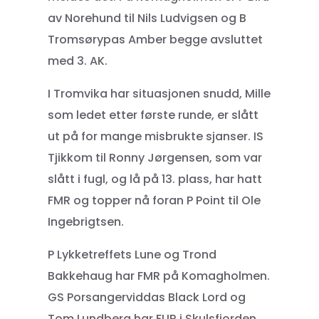
av Norehund til Nils Ludvigsen og B
Tromsørypas Amber begge avsluttet
med 3. AK.
I Tromvika har situasjonen snudd, Mille
som ledet etter første runde, er slått
ut på for mange misbrukte sjanser. IS
Tjikkom til Ronny Jørgensen, som var
slått i fugl, og lå på 13. plass, har hatt
FMR og topper nå foran P Point til Ole
Ingebrigtsen.
P Lykketreffets Lune og Trond
Bakkehaug har FMR på Komagholmen.
GS Porsangerviddas Black Lord og
Tom Lundberg har FUR i Skulsfjorden.