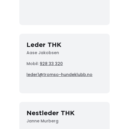
Leder THK
Aase Jakobsen
Mobil:
928 33 320
leder1@tromso-hundeklubb.no
Nestleder THK
Janne Murberg