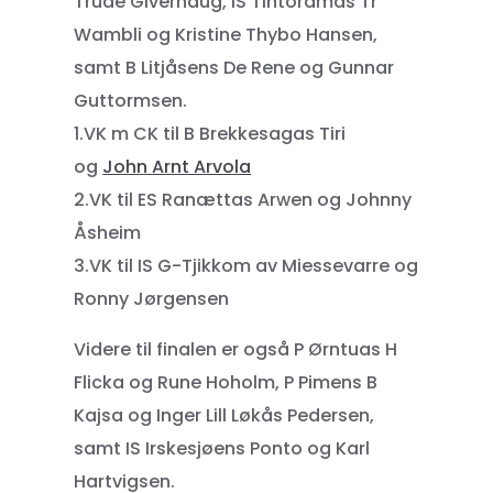
Trude Giverhaug, IS Tintoramas Tr
Wambli og Kristine Thybo Hansen,
samt B Litjåsens De Rene og Gunnar
Guttormsen.
1.VK m CK til B Brekkesagas Tiri
og
John Arnt Arvola
2.VK til ES Ranættas Arwen og Johnny
Åsheim
3.VK til IS G-Tjikkom av Miessevarre og
Ronny Jørgensen
Videre til finalen er også P Ørntuas H
Flicka og Rune Hoholm, P Pimens B
Kajsa og Inger Lill Løkås Pedersen,
samt IS Irskesjøens Ponto og Karl
Hartvigsen.