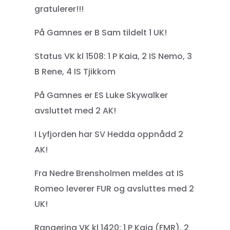
gratulerer!!!
På Gamnes er B Sam tildelt 1 UK!
Status VK kl 1508: 1 P Kaia, 2 IS Nemo, 3
B Rene, 4 IS Tjikkom
På Gamnes er ES Luke Skywalker
avsluttet med 2 AK!
I Lyfjorden har SV Hedda oppnådd 2
AK!
Fra Nedre Brensholmen meldes at IS
Romeo leverer FUR og avsluttes med 2
UK!
Rangering VK kl 1420: 1 P Kaia (FMR), 2