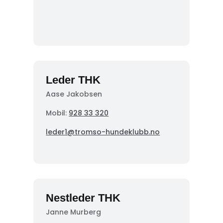
Leder THK
Aase Jakobsen
Mobil:
928 33 320
leder1@tromso-hundeklubb.no
Nestleder THK
Janne Murberg