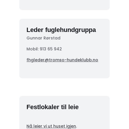
Leder fuglehundgruppa
Gunnar Rørstad
Mobil:
913 65 942
fhgleder@tromso-hundeklubb.no
Festlokaler til leie
Nå leier vi ut huset igjen
.