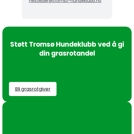
nestleder@tromso-hundeklubb.no
Støtt Tromsø Hundeklubb ved å gi
din grasrotandel
Bli grasrotgiver