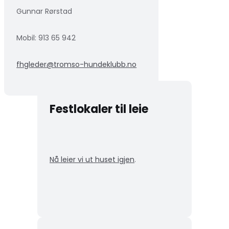
Gunnar Rørstad
Mobil:
913 65 942
fhgleder@tromso-hundeklubb.no
Festlokaler til leie
Nå leier vi ut huset igjen
.