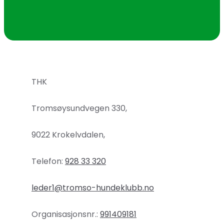
THK
Tromsøysundvegen 330,
9022 Krokelvdalen,
Telefon:
928 33 320
leder1@tromso-hundeklubb.no
Organisasjonsnr.:
991409181