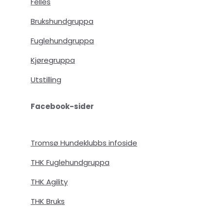
Felles
Brukshundgruppa
Fuglehundgruppa
Kjøregruppa
Utstilling
Facebook-sider
Tromsø Hundeklubbs infoside
THK Fuglehundgruppa
THK Agility
THK Bruks