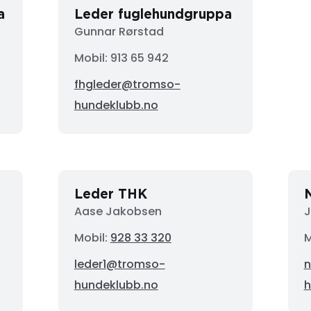
a
Leder fuglehundgruppa
Gunnar Rørstad
Mobil:
913 65 942
fhgleder@tromso-
hundeklubb.no
Leder THK
Aase Jakobsen
J
Mobil:
928 33 320
M
leder1@tromso-
n
hundeklubb.no
h