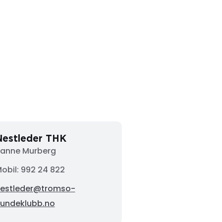
Nestleder THK
anne Murberg
obil: 992 24 822
estleder@tromso-
undeklubb.no