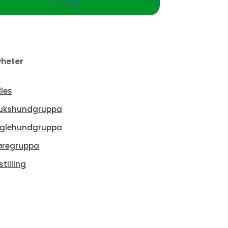
heter
lles
ukshundgruppa
glehundgruppa
øregruppa
stilling