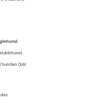
uglehund.
 klubbhuset.
 hunden (blir
ndes