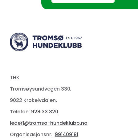
THK
Tromsøysundvegen 330,
9022 Krokelvdalen,
Telefon:
928 33 320
leder1@tromso-hundeklubb.no
Organisasjonsnr.:
991409181