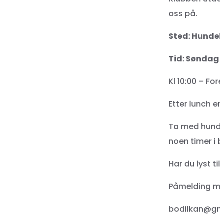
oss på.
Sted: Hunde
Tid: Søndag
Kl 10:00 – F
Etter lunch e
Ta med hund 
noen timer i 
Har du lyst 
Påmelding me
bodilkan@gm