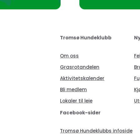
Tromsø Hundeklubb
Ny
Om oss
Fe
Grasrotandelen
Br
Aktivitetskalender
Fu
Bli medlem
Kj
Lokaler til leie
Ut
Facebook-sider
Tromsø Hundeklubbs infoside