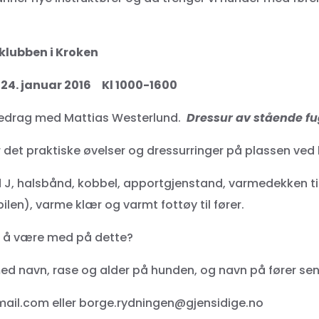
klubben i Kroken
 24. januar 2016 Kl 1000-1600
oredrag med Mattias Westerlund.
Dressur av stående f
r det praktiske øvelser og dressurringer på plassen ved
J, halsbånd, kobbel, apportgjenstand, varmedekken til
bilen), varme klær og varmt fottøy til fører.
til å være med på dette?
d navn, rase og alder på hunden, og navn på fører se
ail.com eller borge.rydningen@gjensidige.no