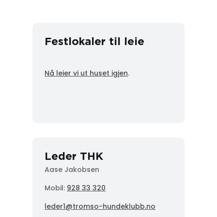
Festlokaler til leie
Nå leier vi ut huset igjen
.
Leder THK
Aase Jakobsen
Mobil:
928 33 320
leder1@tromso-hundeklubb.no