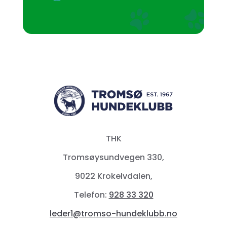
THK
Tromsøysundvegen 330,
9022 Krokelvdalen,
Telefon:
928 33 320
leder1@tromso-hundeklubb.no