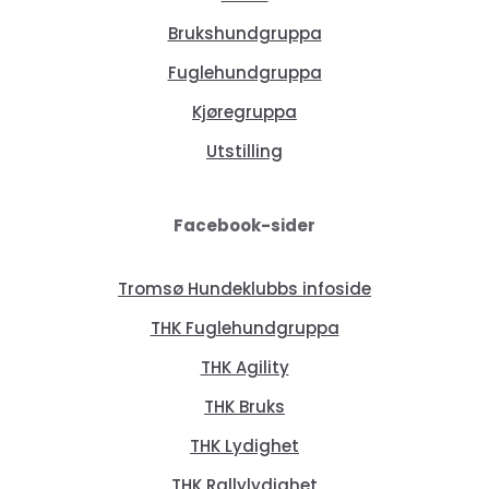
Brukshundgruppa
Fuglehundgruppa
Kjøregruppa
Utstilling
Facebook-sider
Tromsø Hundeklubbs infoside
THK Fuglehundgruppa
THK Agility
THK Bruks
THK Lydighet
THK Rallylydighet