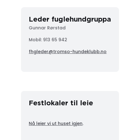
Leder fuglehundgruppa
Gunnar Rørstad
Mobil:
913 65 942
fhgleder@tromso-hundeklubb.no
Festlokaler til leie
Nå leier vi ut huset igjen
.