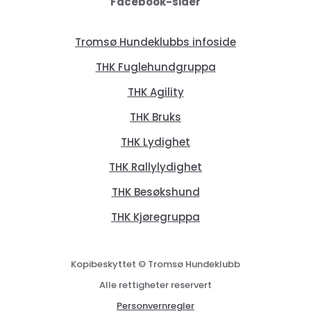
Facebook-sider
Tromsø Hundeklubbs infoside
THK Fuglehundgruppa
THK Agility
THK Bruks
THK Lydighet
THK Rallylydighet
THK Besøkshund
THK Kjøregruppa
Kopibeskyttet © Tromsø Hundeklubb
Alle rettigheter reservert
Personvernregler