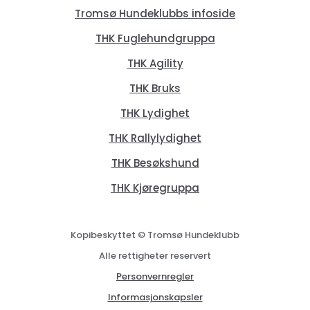
Tromsø Hundeklubbs infoside
THK Fuglehundgruppa
THK Agility
THK Bruks
THK Lydighet
THK Rallylydighet
THK Besøkshund
THK Kjøregruppa
Kopibeskyttet © Tromsø Hundeklubb
Alle rettigheter reservert
Personvernregler
Informasjonskapsler