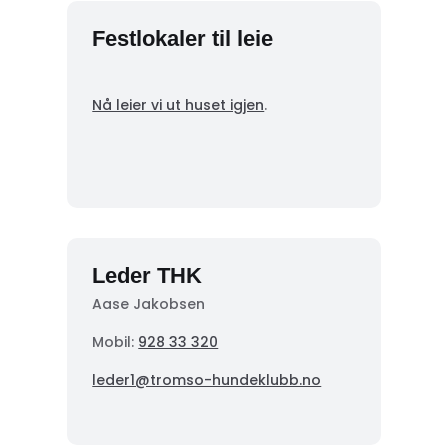
Festlokaler til leie
Nå leier vi ut huset igjen
.
Leder THK
Aase Jakobsen
Mobil:
928 33 320
leder1@tromso-hundeklubb.no