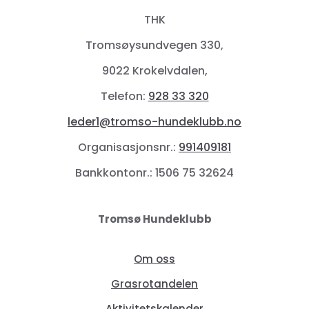
THK
Tromsøysundvegen 330,
9022 Krokelvdalen,
Telefon:
928 33 320
leder1@tromso-hundeklubb.no
Organisasjonsnr.:
991409181
Bankkontonr.: 1506 75 32624
Tromsø Hundeklubb
Om oss
Grasrotandelen
Aktivitetskalender