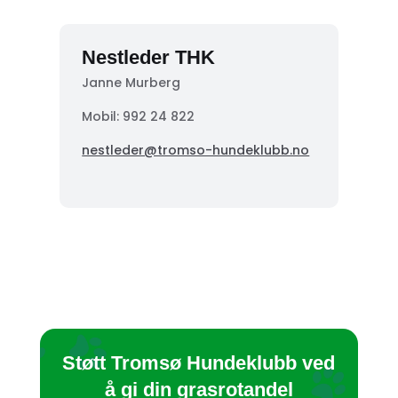
Nestleder THK
Janne Murberg
Mobil: 992 24 822
nestleder@tromso-hundeklubb.no
Støtt Tromsø Hundeklubb ved
å gi din grasrotandel