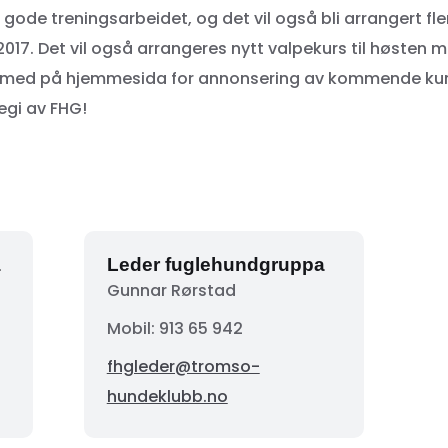
 gode treningsarbeidet, og det vil også bli arrangert fle
017. Det vil også arrangeres nytt valpekurs til høsten 
g med på hjemmesida for annonsering av kommende ku
regi av FHG!
a
Leder fuglehundgruppa
Gunnar Rørstad
Mobil:
913 65 942
fhgleder@tromso-
hundeklubb.no