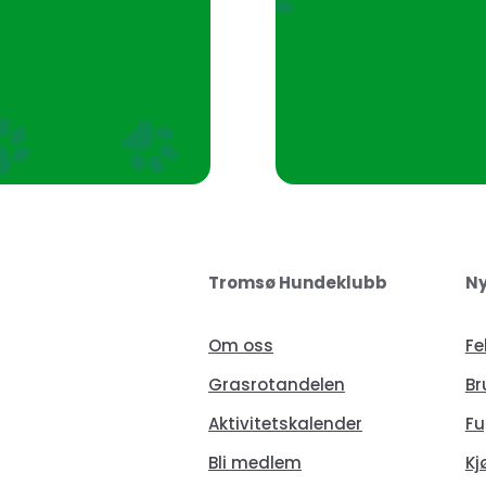
Tromsø Hundeklubb
Ny
Om oss
Fe
Grasrotandelen
Br
Aktivitetskalender
Fu
Bli medlem
Kj