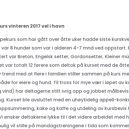
rs vinteren 2017 vel i havn
lpekurs som har gått over åtte uker hadde siste kursk
t var 8 hunder som var i alderen 4-7 mnd ved oppstart
ert var Breton, Engelsk setter, Gordonsetter, Kleiner m
et var totalt 12 førere som deltok på kurset med de ått
v trend med at flere i familien stiller sammen på kurs 
e både for eiere og hund. Til tross for mye vær i løpet av k
 vind) har deltagerne stilt ivrig opp og jobbet målbevis
g. Kurset ble avsluttet med en uhøytidelig appell-kon
ppsummering, kake og kaffe og utdeling av kursbevis t
i ønsker deltakerne lykke til i det videre arbeidet med 
mulig vil stille på mandagstreningene i tida som kommer