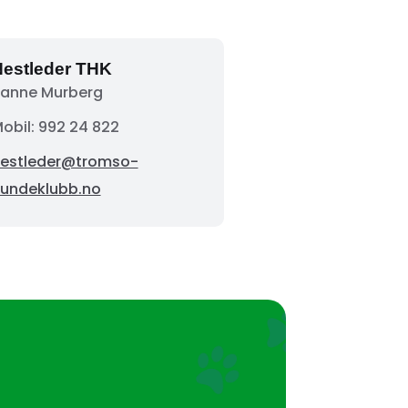
estleder THK
anne Murberg
obil: 992 24 822
estleder@tromso-
undeklubb.no