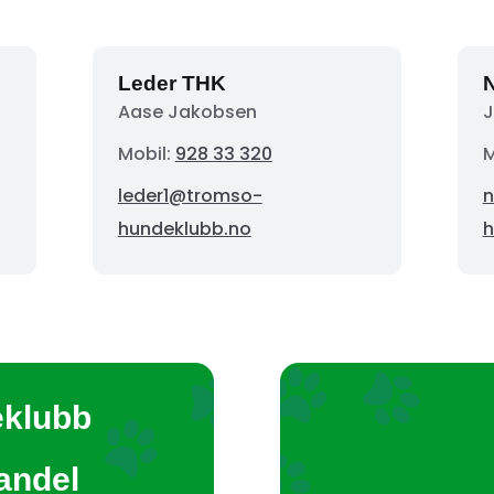
Leder THK
N
Aase Jakobsen
J
Mobil:
928 33 320
M
leder1@tromso-
n
hundeklubb.no
h
eklubb
tandel