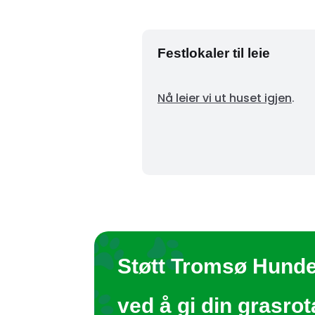
Festlokaler til leie
Nå leier vi ut huset igjen
.
Støtt Tromsø Hund
ved å gi din grasro