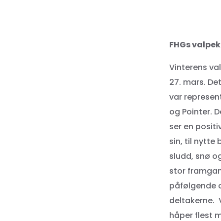
FHGs valpeku
Vinterens va
27. mars. De
var represent
og Pointer. D
ser en positi
sin, til nytt
sludd, snø og
stor framgan
påfølgende o
deltakerne. V
håper flest 