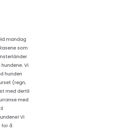
veld mandag
. Rasene som
ünsterländer
e hundene. Vi
med hunden
urset (regn,
st med dertil
kurranse med
il
hundene! Vi
 for å