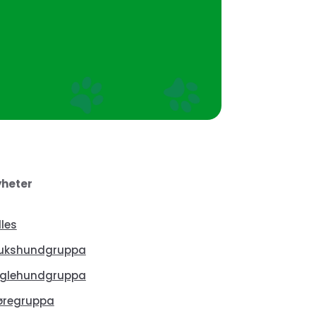
heter
lles
ukshundgruppa
glehundgruppa
øregruppa