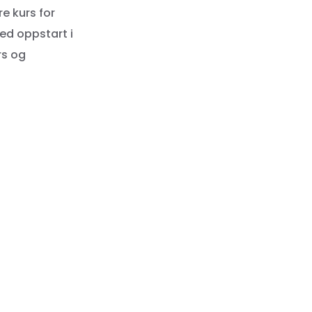
re kurs for
med oppstart i
rs og