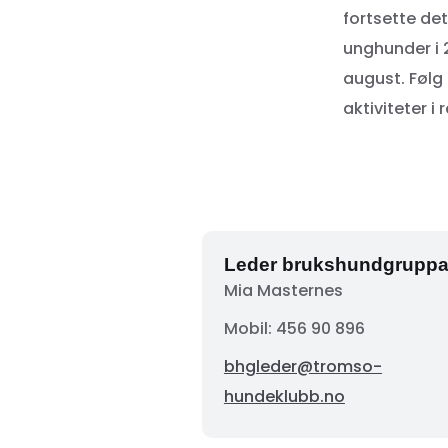
fortsette det
unghunder i 2
august. Føl
aktiviteter i 
Leder brukshundgrupp
Mia Masternes
Mobil: 456 90 896
bhgleder@tromso-
hundeklubb.no