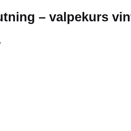
utning – valpekurs vin
7