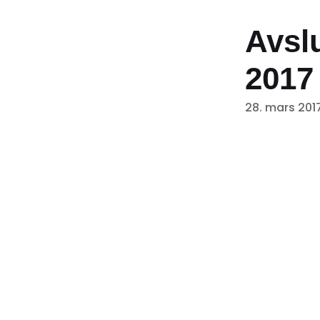
Avsl
2017
28. mars 201