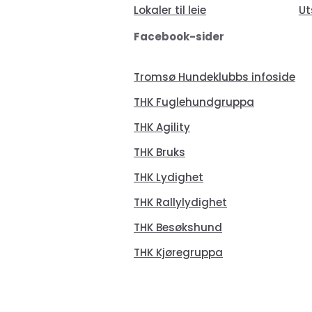
Lokaler til leie
Ut
Facebook-sider
Tromsø Hundeklubbs infoside
THK Fuglehundgruppa
THK Agility
THK Bruks
THK Lydighet
THK Rallylydighet
THK Besøkshund
THK Kjøregruppa