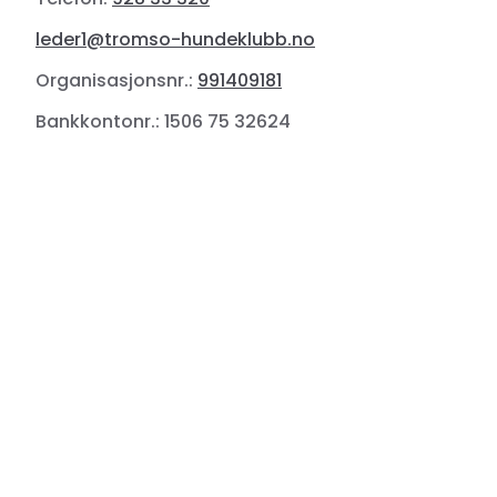
leder1@tromso-hundeklubb.no
Organisasjonsnr.:
991409181
Bankkontonr.: 1506 75 32624