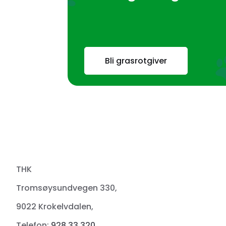
Bli grasrotgiver
THK
Tromsøysundvegen 330,
9022 Krokelvdalen,
Telefon:
928 33 320