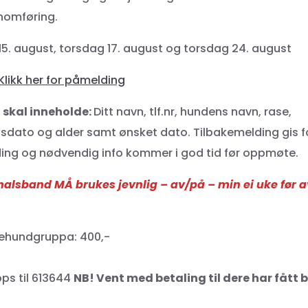
nnomføring.
 15. august, torsdag 17. august og torsdag 24. august
Klikk her for påmelding
skal inneholde:
Ditt navn, tlf.nr, hundens navn, rase,
lsdato og alder samt ønsket dato. Tilbakemelding gis 
ing og nødvendig info kommer i god tid før oppmøte.
sband MÅ brukes jevnlig – av/på – min ei uke før av
ehundgruppa: 400,-
ps til 613644
NB! Vent med betaling til dere har fått 