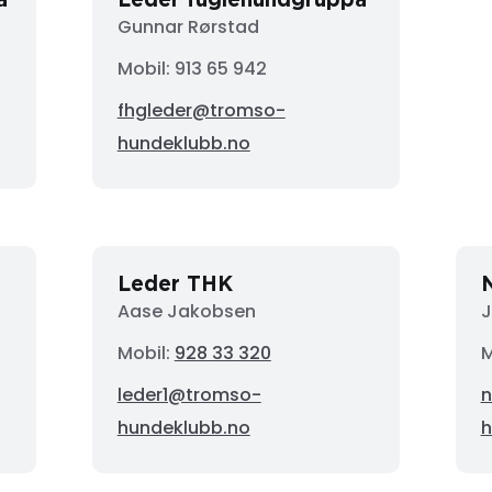
Gunnar Rørstad
Mobil:
913 65 942
fhgleder@tromso-
hundeklubb.no
Leder THK
Aase Jakobsen
J
Mobil:
928 33 320
M
leder1@tromso-
n
hundeklubb.no
h