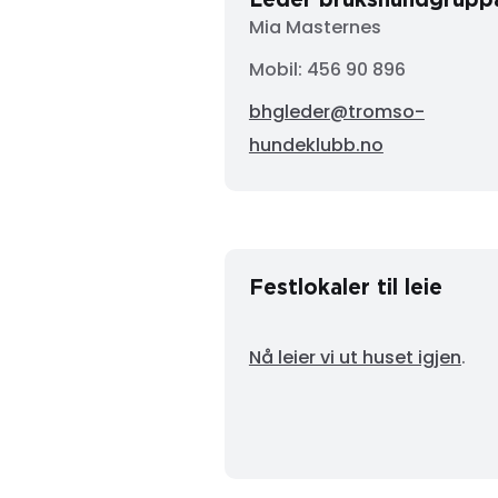
Mia Masternes
Mobil: 456 90 896
bhgleder@tromso-
hundeklubb.no
Festlokaler til leie
Nå leier vi ut huset igjen
.