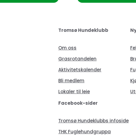
Tromsø Hundeklubb
Ny
Om oss
Fe
Grasrotandelen
Br
Aktivitetskalender
Fu
Bli medlem
Kj
Lokaler til leie
Ut
Facebook-sider
Tromsø Hundeklubbs infoside
THK Fuglehundgruppa