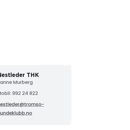
Nestleder THK
anne Murberg
obil: 992 24 822
estleder@tromso-
undeklubb.no