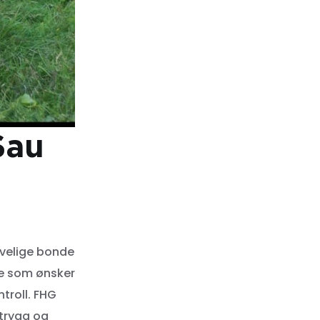
Sau
ivelige bonde
re som ønsker
troll. FHG
 trygg og