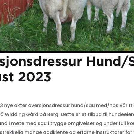
sjonsdressur Hund/
st 2023
t 3 nye økter aversjonsdressur hund/sau med/hos vår tr
å Widding Gård på Berg. Dette er et tilbud til hundeeie
und i møte med sau i trygge omgivelser og under full kon
ilstrekkelig mange godkjente og erfarne instruktører for