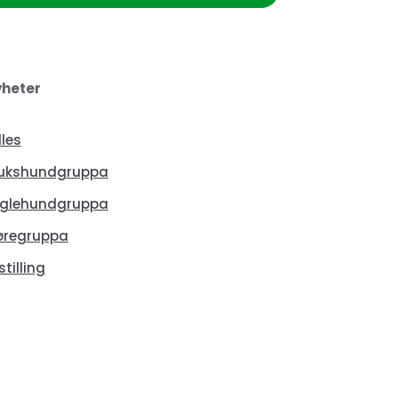
heter
lles
ukshundgruppa
glehundgruppa
øregruppa
stilling