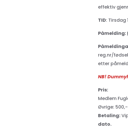
effektiv gje
TID
: Tirsdag
Påmelding:
Påmeldinga 
reg.nr/fødse
etter påmeld
NB! Dummyhal
Pris:
Medlem Fugl
Øvrige: 500,-
Betaling:
Vip
dato.