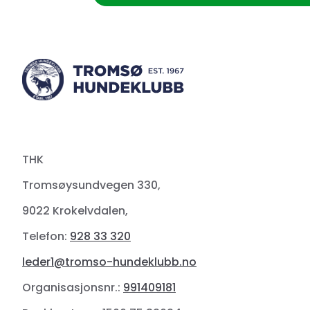
THK
Tromsøysundvegen 330,
9022 Krokelvdalen,
Telefon:
928 33 320
leder1@tromso-hundeklubb.no
Organisasjonsnr.:
991409181