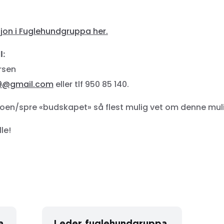
jon i Fuglehundgruppa her.
l:
rsen
9@gmail.com
eller tlf 950 85 140.
nfoen/spre «budskapet» så flest mulig vet om denne mul
lle!
a
Leder fuglehundgruppa