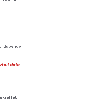
fortløpende
talt dato.
bekreftet