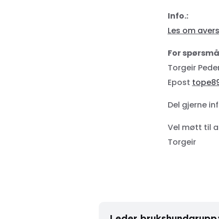
Info.:
Les om avers
For spørsmå
Torgeir Pede
Epost
tope8
Del gjerne i
Vel møtt til a
Torgeir
Leder brukshundgrupp