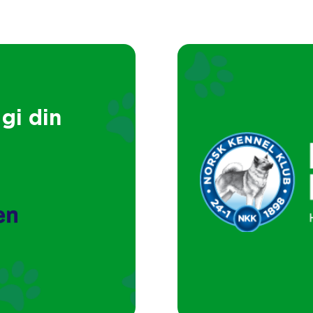
gi din