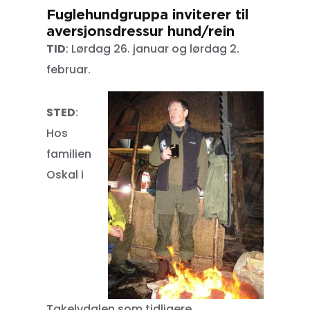
Fuglehundgruppa inviterer til
aversjonsdressur hund/rein
TID
: Lørdag 26. januar og lørdag 2.
februar.
STED
:
Hos
familien
Oskal i
Takelvdalen som tidligere.