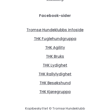
Facebook-sider
Tromsø Hundeklubbs infoside
THK Fuglehundgruppa
THK Agility
THK Bruks
THK Lydighet
THK Rallylydighet
THK Besøkshund
THK Kjøregruppa
Kopibeskyttet © Tromsø Hundeklubb