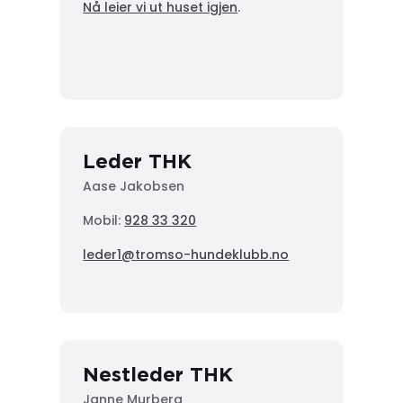
Nå leier vi ut huset igjen
.
Leder THK
Aase Jakobsen
Mobil:
928 33 320
leder1@tromso-hundeklubb.no
Nestleder THK
Janne Murberg