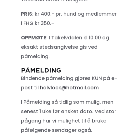
PRIS
: kr 400.- pr. hund og medlemmer
i FHG kr 350.-
OPPMØTE
: I Takelvdalen kl 10.00 og
eksakt stedsangivelse gis ved
påmelding.
PÅMELDING
Bindende påmelding gjøres KUN på e-
post til
halvlock@hotmail.com
I Påmelding så tidlig som mulig, men
senest 1 uke før ønsket dato. Ved stor
pågang har vi mulighet til å bruke
påfølgende søndager også.