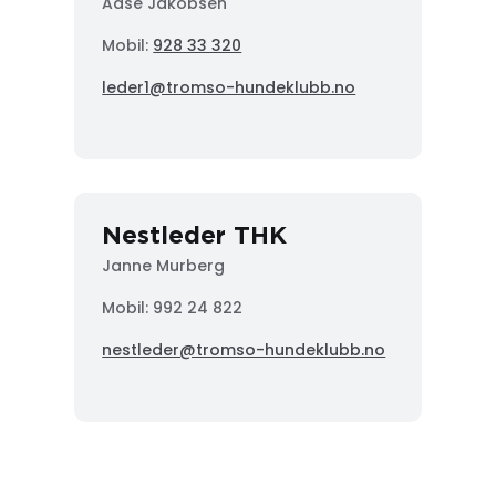
Aase Jakobsen
Mobil:
928 33 320
leder1@tromso-hundeklubb.no
Nestleder THK
Janne Murberg
Mobil: 992 24 822
nestleder@tromso-hundeklubb.no