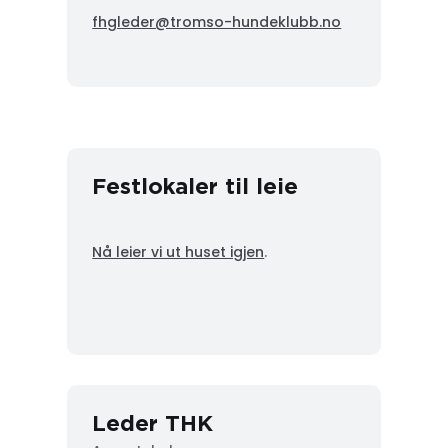
fhgleder@tromso-hundeklubb.no
Festlokaler til leie
Nå leier vi ut huset igjen
.
Leder THK