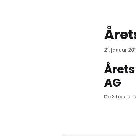
Året
21. januar 20
Årets
AG
De 3 beste r