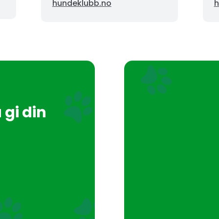
hundeklubb.no
h
gi din