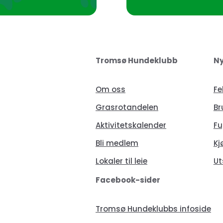
Tromsø Hundeklubb
Ny
Om oss
Fe
Grasrotandelen
Br
Aktivitetskalender
Fu
Bli medlem
Kj
Lokaler til leie
Ut
Facebook-sider
Tromsø Hundeklubbs infoside