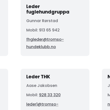
Leder
fuglehundgruppa
Gunnar Rørstad
Mobil:
913 65 942
fhgleder@tromso-
hundeklubb.no
Leder THK
Aase Jakobsen
J
Mobil:
928 33 320
M
leder1@tromso-
n