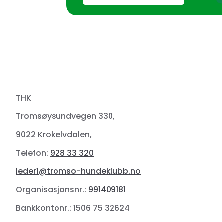
THK
Tromsøysundvegen 330,
9022 Krokelvdalen,
Telefon:
928 33 320
leder1@tromso-hundeklubb.no
Organisasjonsnr.:
991409181
Bankkontonr.: 1506 75 32624