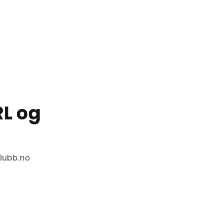
RL og
klubb.no