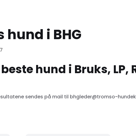
s hund i BHG
17
 beste hund i Bruks, LP, 
esultatene sendes på mail til bhgleder@tromso-hunde