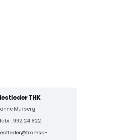
Nestleder THK
anne Murberg
obil: 992 24 822
estleder@tromso-