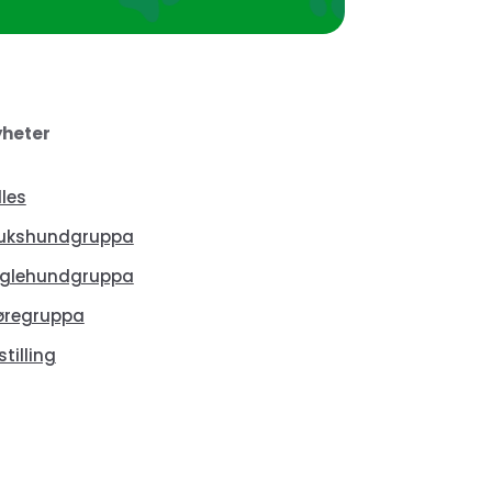
heter
lles
ukshundgruppa
glehundgruppa
øregruppa
stilling