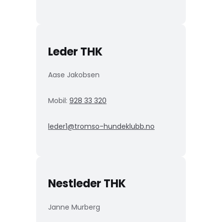
Leder THK
Aase Jakobsen
Mobil:
928 33 320
leder1@tromso-hundeklubb.no
Nestleder THK
Janne Murberg