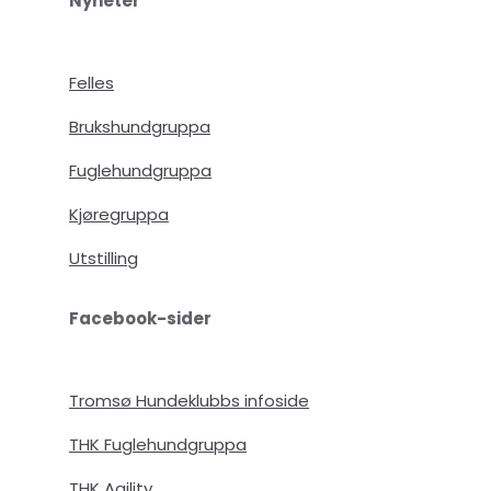
Nyheter
Felles
Brukshundgruppa
Fuglehundgruppa
Kjøregruppa
Utstilling
Facebook-sider
Tromsø Hundeklubbs infoside
THK Fuglehundgruppa
THK Agility