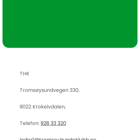
THK
Tromsøysundvegen 330,
9022 Krokelvdalen,
Telefon:
928 33 320
leder1@tromso-hundeklubb.no