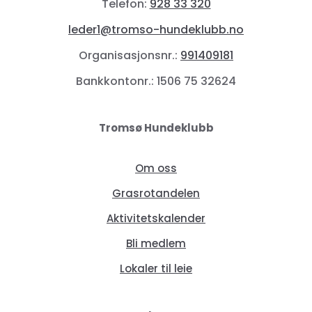
Telefon:
928 33 320
leder1@tromso-hundeklubb.no
Organisasjonsnr.:
991409181
Bankkontonr.: 1506 75 32624
Tromsø Hundeklubb
Om oss
Grasrotandelen
Aktivitetskalender
Bli medlem
Lokaler til leie