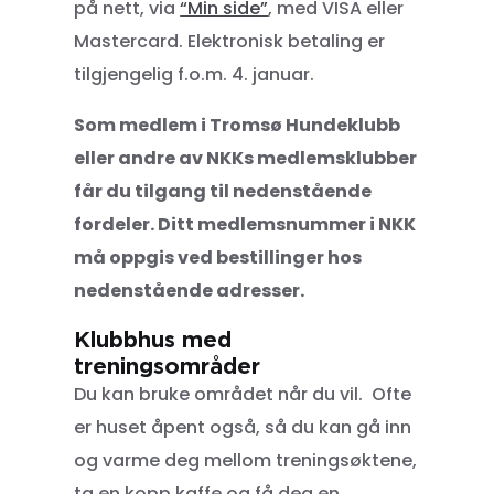
på nett, via
“Min side”
, med VISA eller
Mastercard. Elektronisk betaling er
tilgjengelig f.o.m. 4. januar.
Som medlem i Tromsø Hundeklubb
eller andre av NKKs medlemsklubber
får du tilgang til nedenstående
fordeler. Ditt medlemsnummer i NKK
må oppgis ved bestillinger hos
nedenstående adresser.
Klubbhus med
treningsområder
Du kan bruke området når du vil. Ofte
er huset åpent også, så du kan gå inn
og varme deg mellom treningsøktene,
ta en kopp kaffe og få deg en