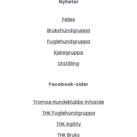
Nyheter
Felles
Brukshundgruppa
Fuglehundgruppa
Kjøregruppa
Utstilling
Facebook-sider
Tromsø Hundeklubbs infoside
THK Fuglehundgruppa
THK Agility
THK Bruks