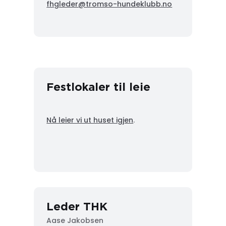
fhgleder@tromso-hundeklubb.no
Festlokaler til leie
Nå leier vi ut huset igjen
.
Leder THK
Aase Jakobsen