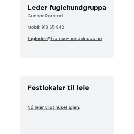
Leder fuglehundgruppa
Gunnar Rørstad
Mobil:
913 65 942
fhgleder@tromso-hundeklubb.no
Festlokaler til leie
Nå leier vi ut huset igjen
.