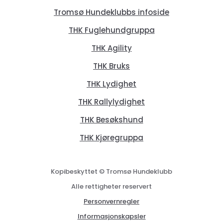
Tromsø Hundeklubbs infoside
THK Fuglehundgruppa
THK Agility
THK Bruks
THK Lydighet
THK Rallylydighet
THK Besøkshund
THK Kjøregruppa
Kopibeskyttet © Tromsø Hundeklubb
Alle rettigheter reservert
Personvernregler
Informasjonskapsler