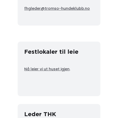
fhgleder@tromso-hundeklubb.no
Festlokaler til leie
Nå leier vi ut huset igjen
.
Leder THK