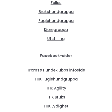
Felles
Brukshundgruppa
Fuglehundgruppa
Kjøregruppa
Utstilling
Facebook-sider
Tromsø Hundeklubbs infoside
THK Fuglehundgruppa
THK Agility
THK Bruks
THK Lydighet