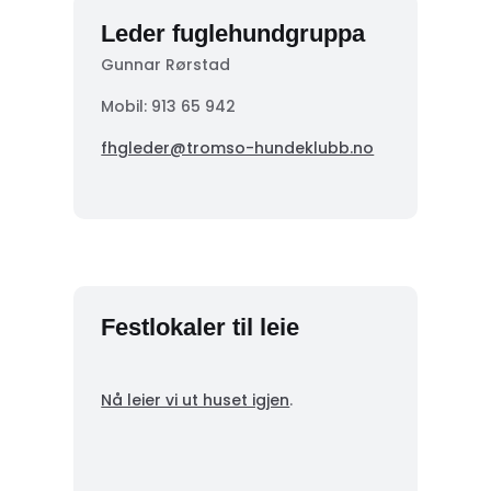
Leder fuglehundgruppa
Gunnar Rørstad
Mobil:
913 65 942
fhgleder@tromso-hundeklubb.no
Festlokaler til leie
Nå leier vi ut huset igjen
.