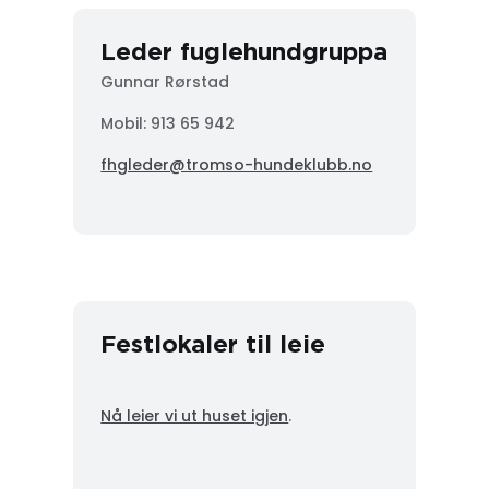
Leder fuglehundgruppa
Gunnar Rørstad
Mobil:
913 65 942
fhgleder@tromso-hundeklubb.no
Festlokaler til leie
Nå leier vi ut huset igjen
.