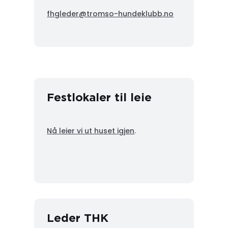
fhgleder@tromso-hundeklubb.no
Festlokaler til leie
Nå leier vi ut huset igjen
.
Leder THK