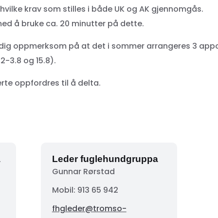
hvilke krav som stilles i både UK og AK gjennomgås.
ed å bruke ca. 20 minutter på dette.
idig oppmerksom på at det i sommer arrangeres 3 appo
2-3.8 og 15.8).
erte oppfordres til å delta.
a
Leder fuglehundgruppa
Gunnar Rørstad
Mobil:
913 65 942
fhgleder@tromso-