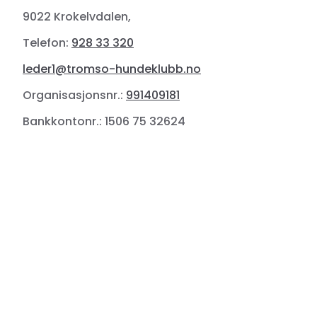
9022 Krokelvdalen,
Telefon:
928 33 320
leder1@tromso-hundeklubb.no
Organisasjonsnr.:
991409181
Bankkontonr.: 1506 75 32624