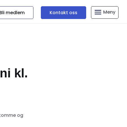
Bli medlem
Kontakt oss
i kl.
n komme og