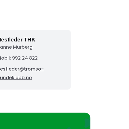
estleder THK
anne Murberg
obil: 992 24 822
estleder@tromso-
undeklubb.no