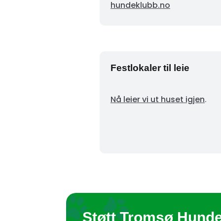
hundeklubb.no
Festlokaler til leie
Nå leier vi ut huset igjen
.
Støtt Tromsø Hund