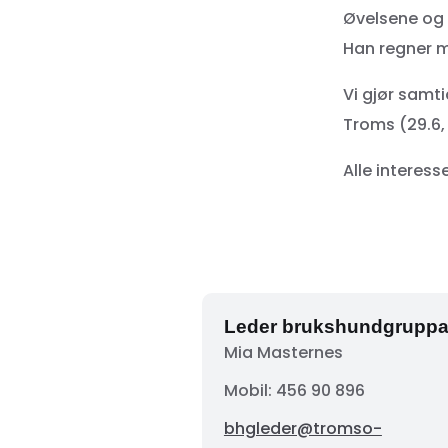
Øvelsene og 
Han regner m
Vi gjør samt
Troms (29.6, 
Alle interess
Leder brukshundgrupp
Mia Masternes
Mobil: 456 90 896
bhgleder@tromso-