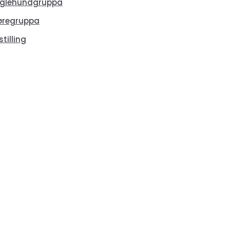
glehundgruppa
øregruppa
stilling