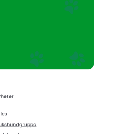
heter
lles
ukshundgruppa