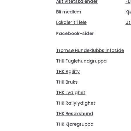
Aktivitetskalender
Fu
Bli medlem
Kj
Lokaler til leie
Ut
Facebook-sider
Tromsø Hundeklubbs infoside
THK Fuglehundgruppa
THK Agility
THK Bruks
THK Lydighet
THK Rallylydighet
THK Besøkshund
THK Kjøregruppa