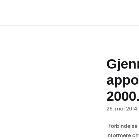
Gjen
appor
2000
29. mai 2014
I forbindels
informere om