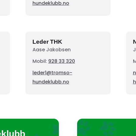
hundeklubb.no
Leder THK
N
Aase Jakobsen
J
Mobil:
928 33 320
M
leder1@tromso-
n
hundeklubb.no
h
eklubb