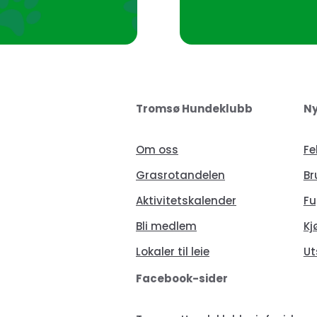
Tromsø Hundeklubb
Ny
Om oss
Fe
Grasrotandelen
Br
Aktivitetskalender
Fu
Bli medlem
Kj
Lokaler til leie
Ut
Facebook-sider