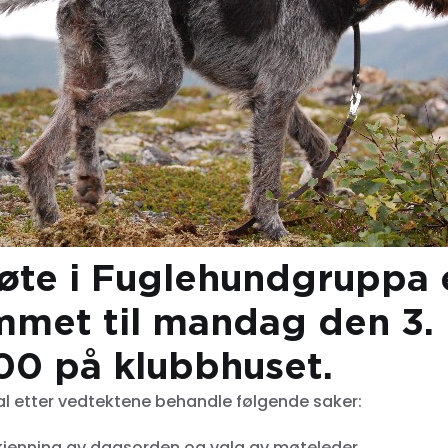
te i Fuglehundgruppa 
met til mandag den 3.
00 på klubbhuset.
l etter vedtektene behandle følgende saker:
jenning av dagsorden og valg av møteleder.