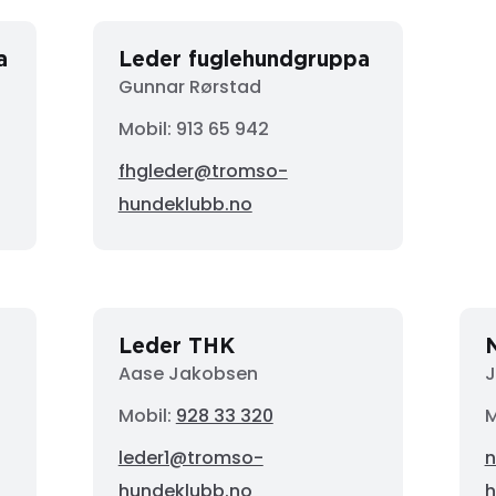
a
Leder fuglehundgruppa
Gunnar Rørstad
Mobil:
913 65 942
fhgleder@tromso-
hundeklubb.no
Leder THK
Aase Jakobsen
J
Mobil:
928 33 320
M
leder1@tromso-
n
hundeklubb.no
h