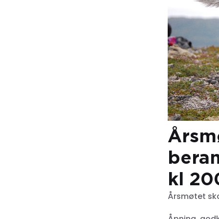
Årsmø
beram
kl 20
Årsmøtet ska
Åpning, godk