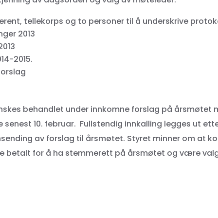
erent, tellekorps og to personer til å underskrive protok
nger 2013
2013
014-2015.
orslag
nskes behandlet under innkomne forslag på årsmøtet
e senest 10. februar. Fullstendig innkalling legges ut ett
nnsending av forslag til årsmøtet. Styret minner om at ko
 betalt for å ha stemmerett på årsmøtet og være valgb