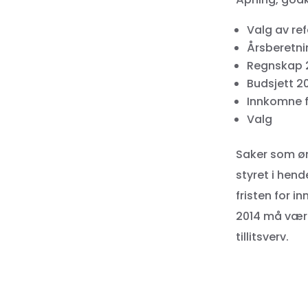
Valg av ref
Årsberetni
Regnskap 
Budsjett 2
Innkomne f
Valg
Saker som ø
styret i hend
fristen for i
2014 må være
tillitsverv.