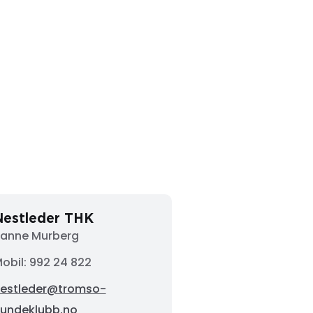
Nestleder THK
anne Murberg
obil: 992 24 822
estleder@tromso-
undeklubb.no