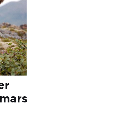
er
 mars