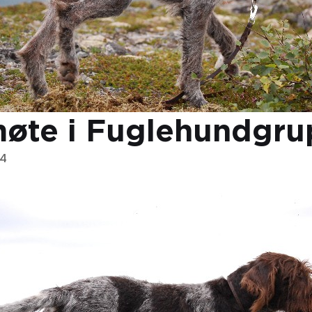
øte i Fuglehundgr
14