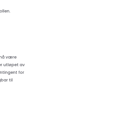
ollen.
 må være
er utløpet av
ntingent for
ar til