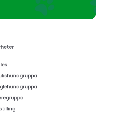
heter
lles
ukshundgruppa
glehundgruppa
øregruppa
stilling