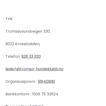
THK
Tromsøysundvegen 330,
9022 Krokelvdalen,
Telefon:
928 33 320
leder1@tromso-hundeklubb.no
Organisasjonsnr.:
991409181
Bankkontonr.: 1506 75 32624