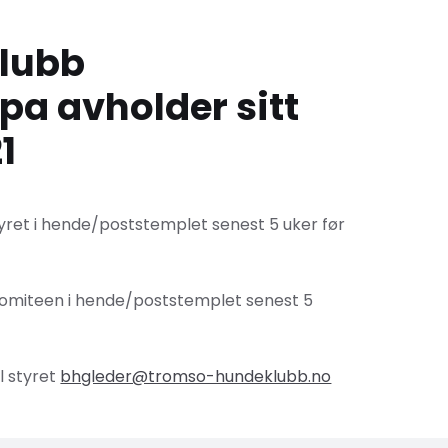
lubb
a avholder sitt
1
et i hende/poststemplet senest 5 uker før
omiteen i hende/poststemplet senest 5
l styret
bhgleder@tromso-hundeklubb.no