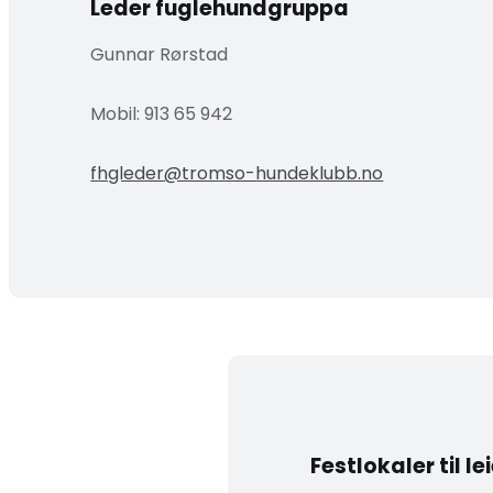
Leder fuglehundgruppa
Gunnar Rørstad
Mobil:
913 65 942
fhgleder@tromso-hundeklubb.no
Festlokaler til le