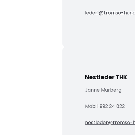
leder1@tromso-hund
Nestleder THK
Janne Murberg
Mobil: 992 24 822
nestleder@tromso-h